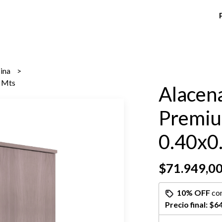
cina
0 Mts
Alacen
Premi
0.40x0
$71.949,0
10% OFF
co
Precio final:
$64