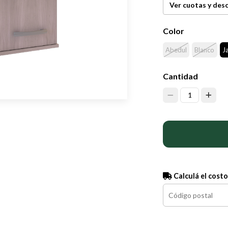
Ver cuotas y des
Color
Abedul
Blanco
J
Cantidad
1
Calculá el costo