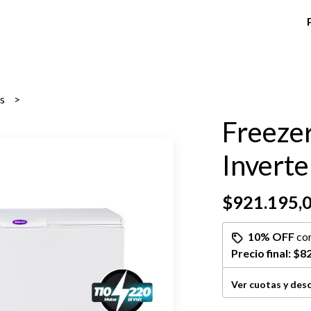
rs
Freezer
Inverte
$921.195,
10% OFF
co
Precio final:
$82
Ver cuotas y des