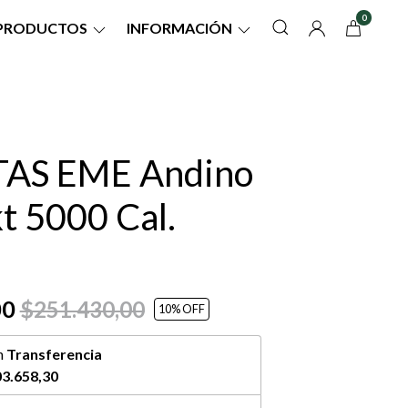
0
PRODUCTOS
INFORMACIÓN
TAS EME Andino
t 5000 Cal.
00
$251.430,00
10
% OFF
n
Transferencia
3.658,30