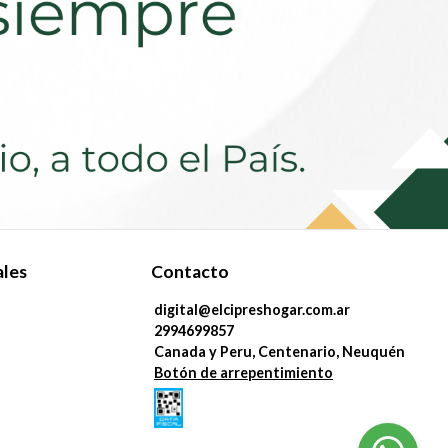
ales
Contacto
digital@elcipreshogar.com.ar
2994699857
Canada y Peru, Centenario, Neuquén
Botón de arrepentimiento