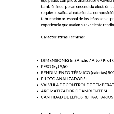
equipados con piloto analizador y válvula
también incorporan encendido electrónic
requieren salida al exterior. La composició
fabricación artesanal de los leños son el 
experiencia que avalan su excelente rendi
Características Técnicas:
DIMENSIONES (m)
Ancho / Alto / Prof
0
PESO (kg) 9,50
RENDIMIENTO TÉRMICO (calorías) 50
PILOTO ANALIZADOR Si
VÁLVULA DE CONTROL DE TEMPERAT
AROMATIZADOR DE AMBIENTE Si
CANTIDAD DE LEÑOS REFRACTARIOS