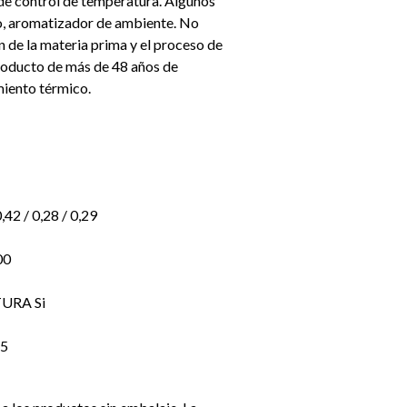
 de control de temperatura. Algunos
o, aromatizador de ambiente. No
n de la materia prima y el proceso de
producto de más de 48 años de
miento térmico.
,42 / 0,28 / 0,29
00
URA Si
 5