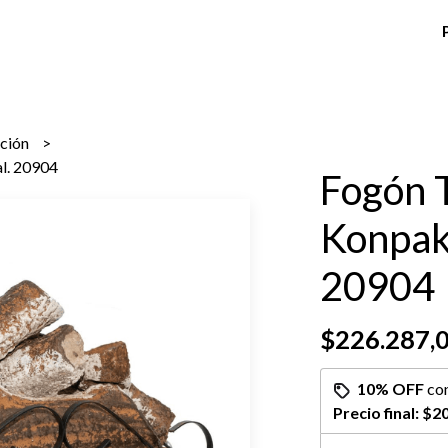
cción
l. 20904
Fogón 
Konpak
20904
$226.287,
10% OFF
co
Precio final:
$20